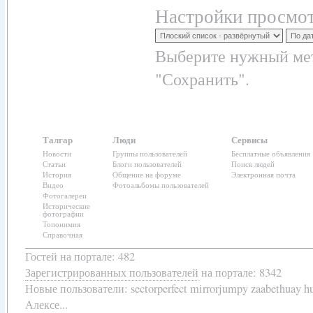
Настройки просмот
Выберите нужный мет
"Сохранить".
Талгар
Люди
Сервисы
Новости
Группы пользователей
Бесплатные объявления
Статьи
Блоги пользователей
Поиск людей
История
Общение на форуме
Электронная почта
Видео
Фотоальбомы пользователей
Фотогалереи
Исторические
фотографии
Топонимия
Справочная
Гостей на портале: 482
Зарегистрированных пользователей
на портале: 8342
Новые пользователи:
sectorperfect mirrorjumpy zaabethuay 
Алексе...