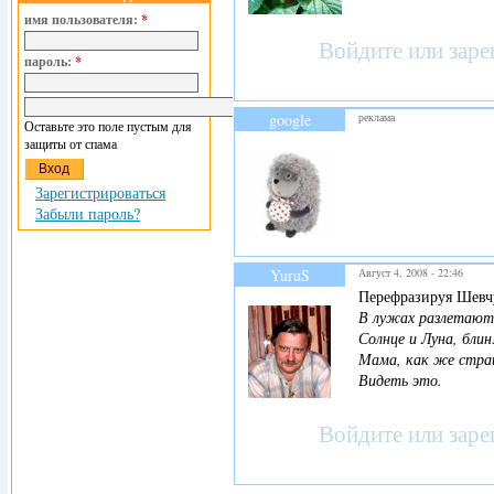
имя пользователя:
*
Войдите
или
заре
пароль:
*
google
реклама
Оставьте это поле пустым для
защиты от спама
Зарегистрироваться
Забыли пароль?
YuruS
Август 4, 2008 - 22:46
Перефразируя Шевч
В лужах разлетают
Солнце и Луна, блин
Мама, как же стр
Видеть это.
Войдите
или
заре