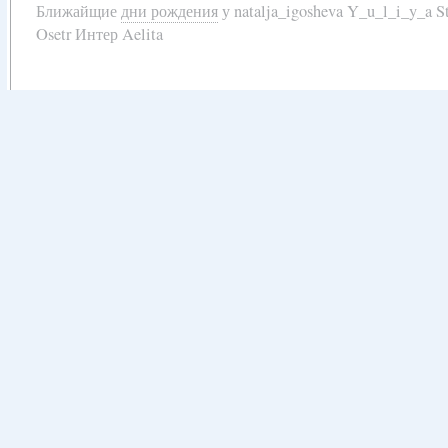
Ближайщие
дни рождения
у
natalja_igosheva Y_u_l_i_y_a
Osetr Интер Aelita