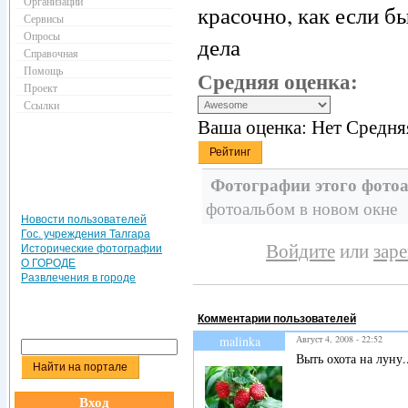
Организации
красочно, как если б
Сервисы
Опросы
дела
Справочная
Помощь
Средняя оценка:
Проект
Ссылки
Ваша оценка:
Нет
Средня
Фотографии этого фотоа
фотоальбом в новом окне
Новости пользователей
Гос. учреждения Талгара
Войдите
или
зар
Исторические фотографии
О ГОРОДЕ
Развлечения в городе
Комментарии пользователей
malinka
Август 4, 2008 - 22:52
Выть охота на луну.
Вход