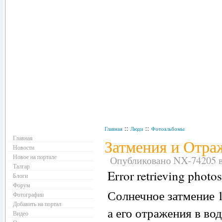
Навигация
::
::
Главная
Люди
Фотоальбомы
Главная
Затмения и Отра
Новости
Новое на портале
Опубликовано NX-74205 в 
Талгар
Error retrieving photos
Блоги
Форум
Солнечное затмение 1
Фотографии
Добавить на портал
а его отражения в во
Видео