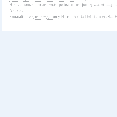
Новые пользователи:
sectorperfect mirrorjumpy zaabethuay 
Алексе...
Ближайщие
дни рождения
у
Интер Aelita Delirium gruzlar Н