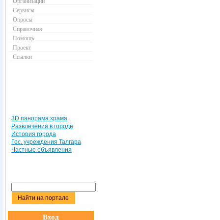
Организации
Сервисы
Опросы
Справочная
Помощь
Проект
Ссылки
3D панорама храма
Развлечения в городе
История города
Гос. учреждения Талгара
Частные объявления
Вход