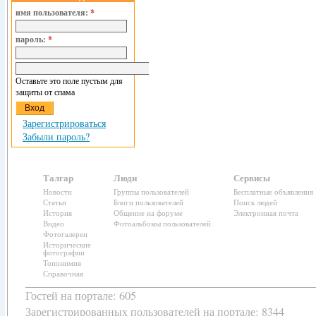
имя пользователя:
*
пароль:
*
Оставьте это поле пустым для
защиты от спама
Зарегистрироваться
Забыли пароль?
Талгар
Люди
Сервисы
Новости
Группы пользователей
Бесплатные объявления
Статьи
Блоги пользователей
Поиск людей
История
Общение на форуме
Электронная почта
Видео
Фотоальбомы пользователей
Фотогалереи
Исторические
фотографии
Топонимия
Справочная
Гостей на портале: 605
Зарегистрированных пользователей
на портале: 8344