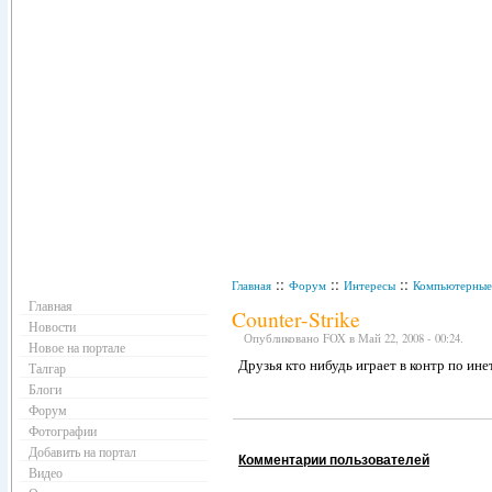
Навигация
::
::
::
Главная
Форум
Интересы
Компьютерные
Главная
Counter-Strike
Новости
Опубликовано FOX в Май 22, 2008 - 00:24.
Новое на портале
Друзья кто нибудь играет в контр по ин
Талгар
Блоги
Форум
Фотографии
Добавить на портал
Комментарии пользователей
Видео