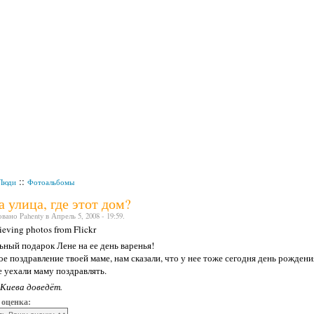
::
Люди
Фотоальбомы
а улица, где этот дом?
ано Pahenty в Апрель 5, 2008 - 19:59.
rieving photos from Flickr
ный подарок Лене на ее день варенья!
е поздравление твоей маме, нам сказали, что у нее тоже сегодня день рождени
 уехали маму поздравлять.
 Киева доведёт.
 оценка: