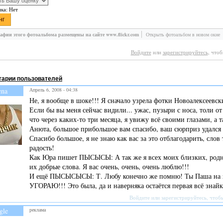
нка:
Нет
афии этого фотоальбома размещены на сайте www.flickr.com
Открыть фотоальбом в новом окне
Войдите
или
зарегистрируйтесь
, что
арии пользователей
ena
Апрель 6, 2008 - 04:38
Не, я вообще в шоке!!! Я сначало узрела фотки Новоалексеевски
Если бы вы меня сейчас видили... ужас, пузыри с носа, толи от 
что через каких-то три месяца, я увижу всё своими глазами, а 
Анюта, большое прибольшое вам спасибо, ваш сюрприз удался 
Спасибо большое, я не знаю как вас за это отблагодарить, слов
радость!
Как Юра пишет ПЫСЫСЫ: А так же я всех моих близких, родны
их добрые слова. Я вас очень, очень, очень люблю!!!
И ещё ПЫСЫСЫСЫ: Т. Любу конечно же помню! Ты Паша на пр
УГОРАЮ!!! Это была, да и наверняка остаётся первая всё знай
Войдите
или
зарегистрируйтесь
, чтоб
gle
реклама