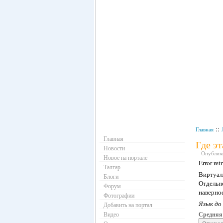
Навигация
::
Главная
Главная
Где эт
Новости
Опубликов
Новое на портале
Error ret
Талгар
Виртуаль
Блоги
Отдельно
Форум
наверное
Фотографии
Язык до
Добавить на портал
Видео
Средняя