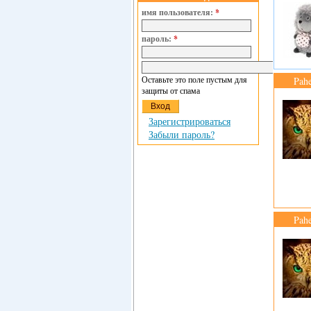
имя пользователя:
*
пароль:
*
Оставьте это поле пустым для
Pah
защиты от спама
Зарегистрироваться
Забыли пароль?
Pah