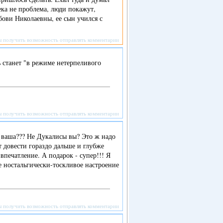
ека не проблема, люди покажут,
ови Николаевны, ее сын учился с
ы получить возможность отправлять комментарии
ь станет "в режиме нетерпеливого
ы получить возможность отправлять комментарии
 ваша??? Не Дукалисы вы? Это ж надо
т довести гораздо дальше и глубже
впечатление. А подарок - супер!!! Я
ое ностальгически-тоскливое настроение
ы получить возможность отправлять комментарии