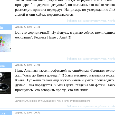
про адрес "на деревню дедушке", но оказалось что найти челов
расскажут, приветы передадут. Например, по утверждению Люб
Леной и они сейчас переписываются.
Войдите
или
зарегистрируйтесь
, чтоб
in
Апрель 5, 2008 - 21:31
Вот это сюрпризчик!!! Ну Ленусь, я думаю сейчас твоя подпис
ожидания". Респект Паше с Аней!!!
Войдите
или
зарегистрируйтесь
, чтоб
ena
Апрель 5, 2008 - 21:01
Паш, Ань...вы часом профессией не ошиблись? Фамилия точно
же..."язык до Киева доведет"!!! Язык местного населения може
Киева. Тут жешь талант еще нужно иметь и уметь производить 
думаю Лена порадуется. У меня даже, глядя на эти фотки...так
проснулось, что говорить про ту, что там жила...
Лучше быть в шоке от услышанного, чем в ж*пе от происходящего.
Войдите
или
зарегистрируйтесь
, чтоб
utka
Апрель 5, 2008 - 20:52