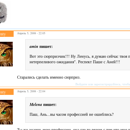
enty
Апрель 5, 2008 - 22:05
пишет:
amin
Вот это сюрпризчик!!! Ну Ленусь, я думаю сейчас твоя 
нетерпеливого ожидания". Респект Паше с Аней!!!
Старались сделать именно сюрприз.
Войдите
или
зарегистрируйтесь
, чтоб
enty
Апрель 5, 2008 - 22:04
пишет:
Melena
Паш, Ань...вы часом профессией не ошиблись?
Ты же знаешь мою профессию, она где то рядом с тем что мне п