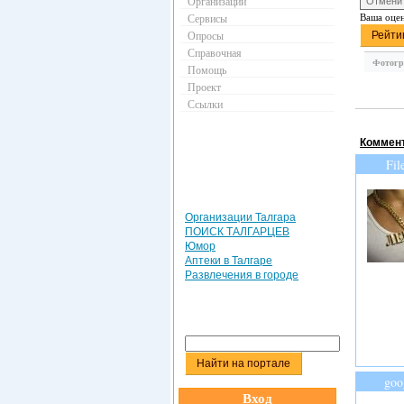
Организации
Ваша оце
Сервисы
Опросы
Справочная
Фотогр
Помощь
Проект
Ссылки
Коммент
Fil
Организации Талгара
ПОИСК ТАЛГАРЦЕВ
Юмор
Аптеки в Талгаре
Развлечения в городе
goo
Вход