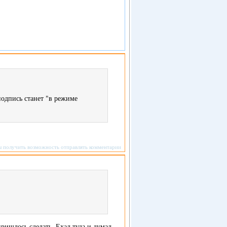
подпись станет "в режиме
ы получить возможность отправлять комментарии
ришлось сделать. Ехал туда и думал