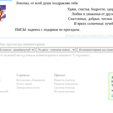
Леночка, от всей души поздравляю тебя.
Удачи, счастья, бодрости, здо
Любви и уваженья от друз
Счастливых, добрых, теплых
И ярких солнечных луче
ПЫСЫ: надеюсь с подарком не прогадали.
Войдите
или
зарегистрируйтесь
, чтоб
йки просмотра комментариев
те нужный метод показа комментариев и нажмите "Сохранить".
Сервисы
Проект
Э
й
Бесплатные объявления
Новости портала
И
Поиск людей
Правила поведения
Т
Электронная почта
Система помощи
ателей
История проекта
©