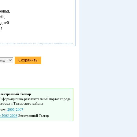
ровья,
ей,
 дней
й!
ы получить возможность отправлять комментарии
лектронный Талгар
нформационно-развлекательный портал города
алгара и Талгарского района
www:
2005-2007
 2005-2008
Электронный Талгар