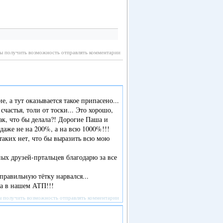
бы получить возможность отправлять комментарии
е, а тут оказывается такое припасено...
счастья, толи от тоски... Это хорошо,
так, что бы делала?! Дорогие Паша и
даже не на 200%, а на всю 1000%!!!
 таких нет, что бы выразить всю мою
х друзей-пртальцев благодарю за все
авильную тётку нарвался...
ка в нашем АТП!!!
ы получить возможность отправлять комментарии