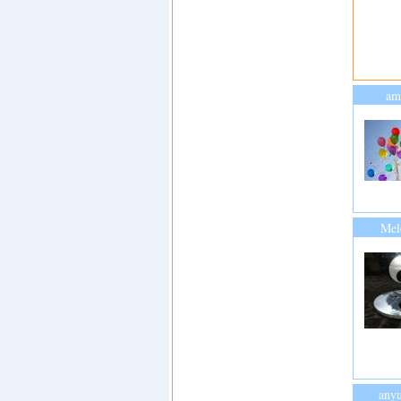
am
Mel
any