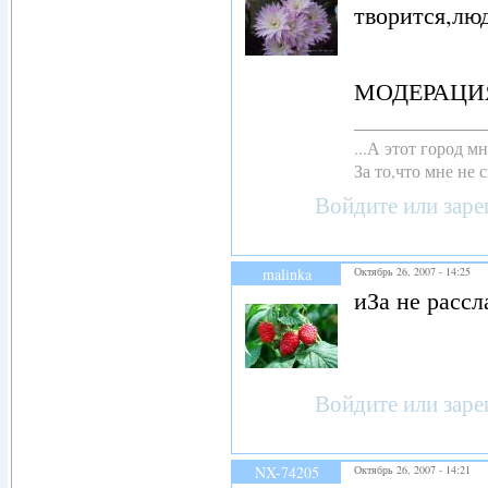
творится,люд
МОДЕРАЦИЯ 
...А этот город 
За то,что мне не с
Войдите
или
заре
malinka
Октябрь 26, 2007 - 14:25
иЗа не рассл
Войдите
или
заре
NX-74205
Октябрь 26, 2007 - 14:21