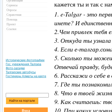
Организации
кажется ты и так с на
Сервисы
Опросы
1. e-Talgar - это пе
Справочная
Помощь
инете? И единствен
Проект
Ссылки
2.Чем привлек тебя
3. Откуда ты узнала
4. Если е-талгар.сом
5. Сколько ты може
Исторические фотографии
Отвечай правду, буд
Гос. учреждения Талгара
Фото-загадки
Талгарские автобусы
6. Расскажи о себе 
Гостиницы Алматы на карте
7. Где ты познакомил
8. Что в твоей жизн
9. Как считаешь: тв
10. При каких услов
Вход