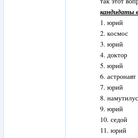
так этот воп
кандидаты в
1. юрий
2. космос
3. юрий
4. доктор
5. юрий
6. астронавт
7. юрий
8. намутилу
9. юрий
10. седой
11. юрий