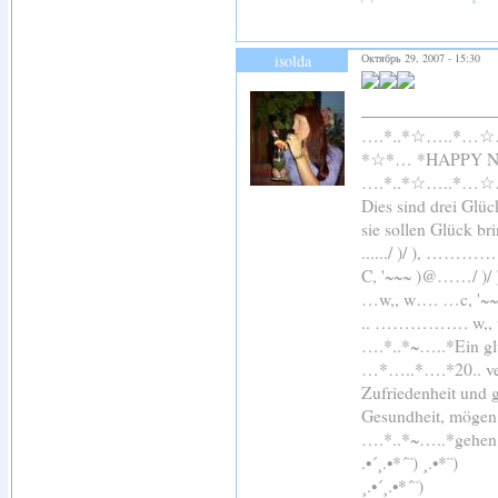
isolda
Октябрь 29, 2007 - 15:30
….*..*☆…..*…
*☆*… *HAPPY 
….*..*☆…..*…
Dies sind drei Glü
sie sollen Glück br
....../ )/ ), 
C, '~~~ )@……/ )
…w,, w…. …c, '~
.. ……………. 
….*..*~…..*Ein glü
…*…..*….*20.. ver
Zufriedenheit und 
Gesundheit, mögen 
….*..*~…..*gehen
.•´¸.•*´¨) ¸.•*¨)
¸.•´¸.•*´¨)