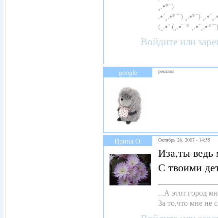
¸.•*¨)
.•´¸.•*´¨) ¸.•*¨) ¸.•´¸.
(¸.•´ (¸.•` * ¸.•´¸.•*´¨
Войдите
или
заре
google
реклама
Ирина О.
Октябрь 26, 2007 - 14:55
Иза,ты ведь 
С твоими де
...А этот город 
За то,что мне не с
Войдите
или
заре