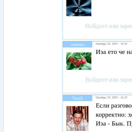
Войдите
или
заре
malinka
Октябрь 29, 2007 - 16:39
Иза ето че н
Войдите
или
заре
YuruS
Октябрь 29, 2007 - 16:35
Если разгово
корректно: 
Иза - Бык. П