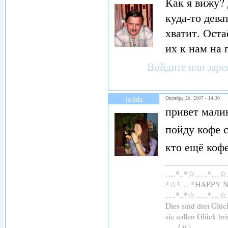
Как я вижу?
куда-то деват
хватит. Оста
их к нам на 
Войдите
или
заре
isolda
Октябрь 26, 2007 - 14:30
привет мали
пойду кофе 
кто ещё кофе
….*..*☆…..*…
*☆*… *HAPPY 
….*..*☆…..*…
Dies sind drei Glü
sie sollen Glück br
....../ )/ ), 