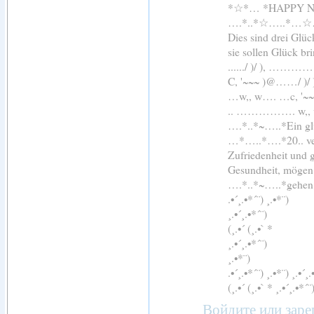
*☆*… *HAPPY 
….*..*☆…..*…
Dies sind drei Glü
sie sollen Glück br
....../ )/ ), 
C, '~~~ )@……/ )
…w,, w…. …c, '~
.. ……………. 
….*..*~…..*Ein glü
…*…..*….*20.. ver
Zufriedenheit und 
Gesundheit, mögen 
….*..*~…..*gehen
.•´¸.•*´¨) ¸.•*¨)
¸.•´¸.•*´¨)
(¸.•´ (¸.•` *
¸.•´¸.•*´¨)
¸.•*¨)
.•´¸.•*´¨) ¸.•*¨) ¸.•´¸.
(¸.•´ (¸.•` * ¸.•´¸.•*´¨
Войдите
или
заре