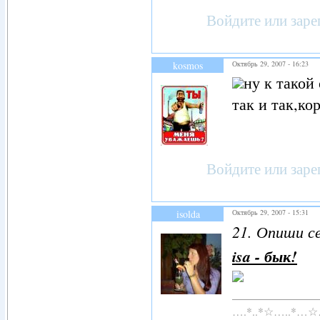
Войдите
или
заре
kosmos
Октябрь 29, 2007 - 16:23
ну к такой
так и так,ко
Войдите
или
заре
isolda
Октябрь 29, 2007 - 15:31
21. Опиши се
isa - бык!
….*..*☆…..*…