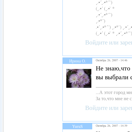
¸.•´¸.•*´¨)
(¸.•´ (¸.•` *
¸.•´¸.•*´¨)
¸.•*¨)
.•´¸.•*´¨) ¸.•*¨) ¸.•´¸.
(¸.•´ (¸.•` * ¸.•´¸.•*´¨
Войдите
или
заре
Ирина О.
Октябрь 26, 2007 - 14:46
Не знаю,что 
вы выбрали 
...А этот город 
За то,что мне не с
Войдите
или
заре
YuruS
Октябрь 26, 2007 - 14:39