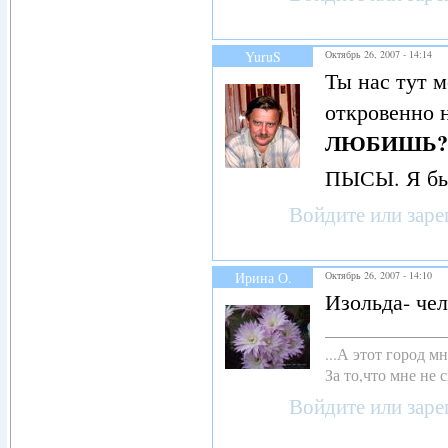
YuruS
Октябрь 26, 2007 - 14:14
Ты нас тут м
откровенно 
ЛЮБИШЬ?
ПЫСЫ. Я бы 
Войдите
или
заре
Ирина О.
Октябрь 26, 2007 - 14:10
Изольда- че
...А этот город 
За то,что мне не с
Войдите
или
заре