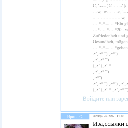
C, '~~~ )@……/ )
…w,, w…. …c, '~
.. ……………. 
….*..*~…..*Ein glü
…*…..*….*20.. ver
Zufriedenheit und 
Gesundheit, mögen 
….*..*~…..*gehen
.•´¸.•*´¨) ¸.•*¨)
¸.•´¸.•*´¨)
(¸.•´ (¸.•` *
¸.•´¸.•*´¨)
¸.•*¨)
.•´¸.•*´¨) ¸.•*¨) ¸.•´¸.
(¸.•´ (¸.•` * ¸.•´¸.•*´¨
Войдите
или
заре
Ирина О.
Октябрь 26, 2007 - 14:30
Иза,ссылки в