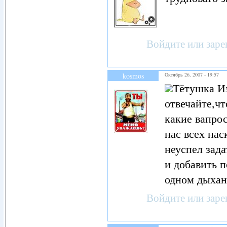
Войдите
или
заре
kosmos
Октябрь 26, 2007 - 19:57
Тётушка Из
отвечайте,чт
какие вапро
нас всех нас
неуспел зада
и добавить п
одном дыха
Войдите
или
заре