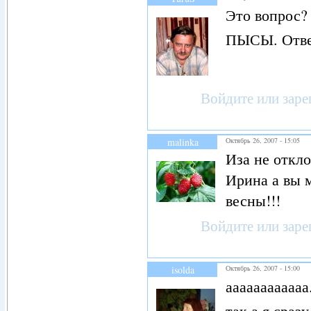
Это вопрос?
ПЫСЫ. Ответ
Войдите
или
заре
malinka
Октябрь 26, 2007 - 15:05
Иза не откло
Ирина а вы м
весны!!!
Войдите
или
заре
isolda
Октябрь 26, 2007 - 15:00
аааааааааааа....
так а я сраз