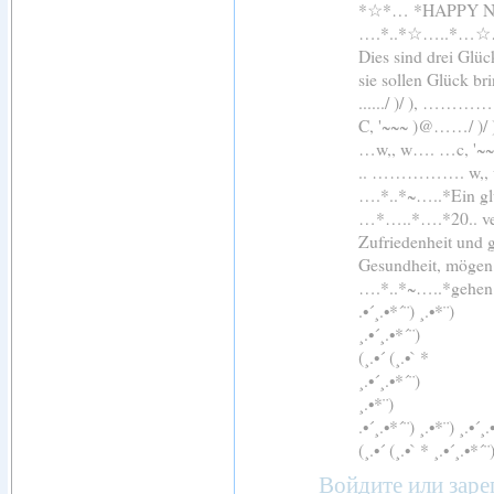
*☆*… *HAPPY 
….*..*☆…..*…
Dies sind drei Glü
sie sollen Glück br
....../ )/ ), 
C, '~~~ )@……/ )
…w,, w…. …c, '~
.. ……………. 
….*..*~…..*Ein glü
…*…..*….*20.. ver
Zufriedenheit und 
Gesundheit, mögen 
….*..*~…..*gehen
.•´¸.•*´¨) ¸.•*¨)
¸.•´¸.•*´¨)
(¸.•´ (¸.•` *
¸.•´¸.•*´¨)
¸.•*¨)
.•´¸.•*´¨) ¸.•*¨) ¸.•´¸.
(¸.•´ (¸.•` * ¸.•´¸.•*´¨
Войдите
или
заре