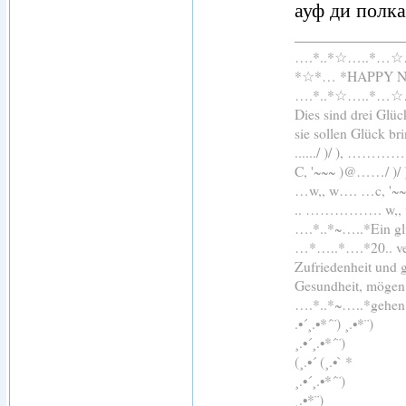
ауф ди полка
….*..*☆…..*…
*☆*… *HAPPY 
….*..*☆…..*…
Dies sind drei Glü
sie sollen Glück br
....../ )/ ), 
C, '~~~ )@……/ )
…w,, w…. …c, '~
.. ……………. 
….*..*~…..*Ein glü
…*…..*….*20.. ver
Zufriedenheit und 
Gesundheit, mögen 
….*..*~…..*gehen
.•´¸.•*´¨) ¸.•*¨)
¸.•´¸.•*´¨)
(¸.•´ (¸.•` *
¸.•´¸.•*´¨)
¸.•*¨)