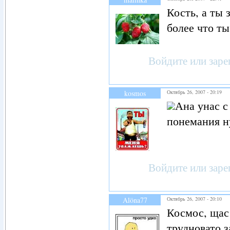
Кость, а ты 
более что ты
Войдите
или
заре
kosmos
Октябрь 26, 2007 - 20:19
Ана унас 
понемания н
Войдите
или
заре
Alöna77
Октябрь 26, 2007 - 20:10
Космос, щас
трудновато з