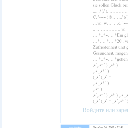
sie sollen Glück br
....../ )/ ), 
C, '~~~ )@……/ )
…w,, w…. …c, '~
.. ……………. 
….*..*~…..*Ein glü
…*…..*….*20.. ver
Zufriedenheit und 
Gesundheit, mögen 
….*..*~…..*gehen
.•´¸.•*´¨) ¸.•*¨)
¸.•´¸.•*´¨)
(¸.•´ (¸.•` *
¸.•´¸.•*´¨)
¸.•*¨)
.•´¸.•*´¨) ¸.•*¨) ¸.•´¸.
(¸.•´ (¸.•` * ¸.•´¸.•*´¨
Войдите
или
заре
malinka
Октябрь 26, 2007 - 22:41