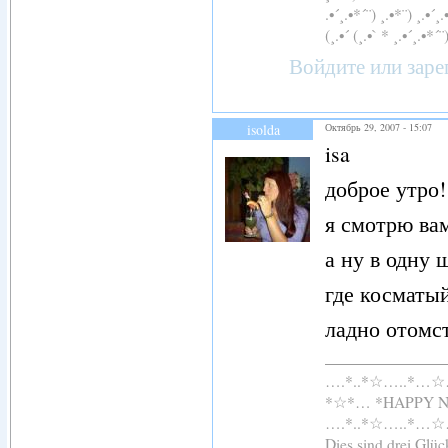
.•´¸.•*´¨) ¸.•*¨) ¸.•´¸.
(¸.•´ (¸.•` * ¸.•´¸.•*´¨
Войдите
или
заре
isolda
Октябрь 29, 2007 - 15:07
isa
доброе утро!
я смотрю вам
а ну в одну 
где косматый
ладно отомст
….*..*☆…..*…
*☆*… *HAPPY 
….*..*☆…..*…
Dies sind drei Glü