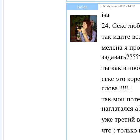
isolda
Октябрь 26, 2007 - 14:07
isa
24. Секс лю
так идите вс
мелена я пр
задавать????
ты как в шко
секс это кор
слова!!!!!!
так мои поте
наглатался а
уже третий в
что ; только