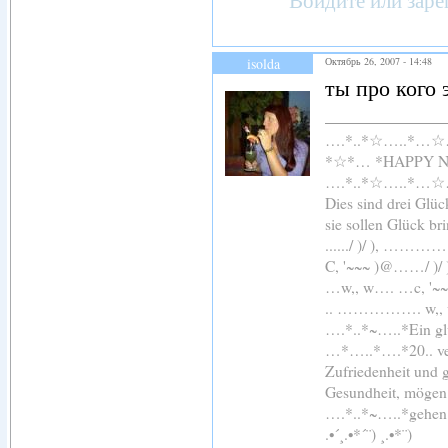
isolda
Октябрь 26, 2007 - 14:48
ты про кого 
….*..*☆…..*…
*☆*… *HAPPY 
….*..*☆…..*…
Dies sind drei Glü
sie sollen Glück br
....../ )/ ), 
C, '~~~ )@……/ )
…w,, w…. …c, '~
.. ……………. 
….*..*~…..*Ein glü
…*…..*….*20.. ver
Zufriedenheit und 
Gesundheit, mögen 
….*..*~…..*gehen
.•´¸.•*´¨) ¸.•*¨)