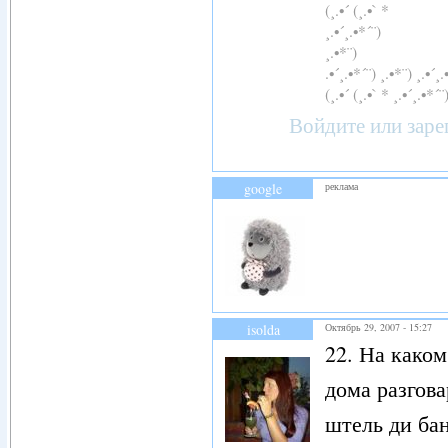
(¸.•´ (¸.•` *
¸.•´¸.•*´¨)
¸.•*¨)
.•´¸.•*´¨) ¸.•*¨) ¸.•´¸.
(¸.•´ (¸.•` * ¸.•´¸.•*´¨
Войдите
или
заре
google
реклама
isolda
Октябрь 29, 2007 - 15:27
22. На каком
дома разгова
штель ди бан