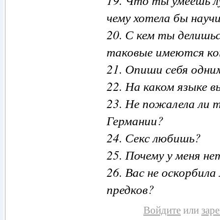
19. Что ты умеешь л
чему хотела бы науч
20. С кем ты делишь
таковые имеются ко
21. Опиши себя одни
22. На каком языке 
23. Не пожалела ли 
Германии?
24. Секс любишь?
25. Почему у меня не
26. Вас не оскорбила
предков?
Войдите
или
зар