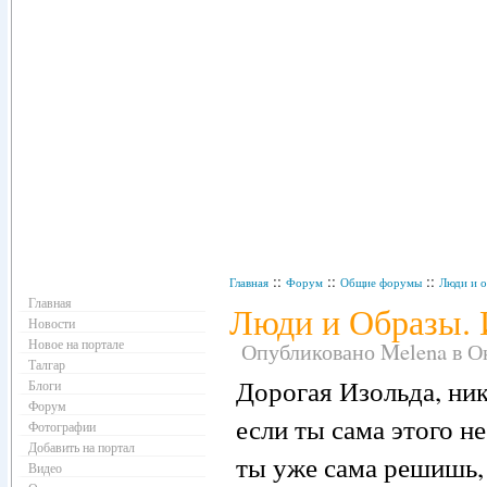
Навигация
::
::
::
Главная
Форум
Общие форумы
Люди и 
Главная
Люди и Образы. И
Новости
Новое на портале
Опубликовано Melena в Окт
Талгар
Дорогая Изольда, ник
Блоги
Форум
если ты сама этого н
Фотографии
Добавить на портал
ты уже сама решишь, 
Видео