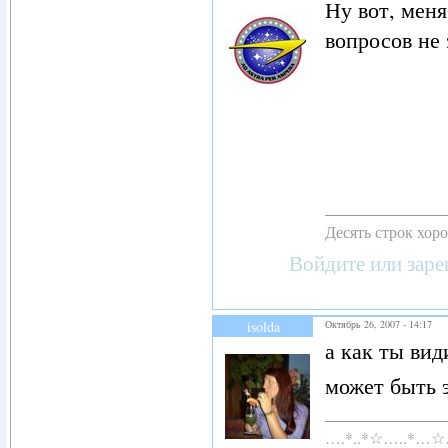
Ну вот, меня
вопросов не 
Десять строк хор
Войдите
или
заре
isolda
Октябрь 26, 2007 - 14:17
а как ты ви
может быть э
….*..*☆…..*…