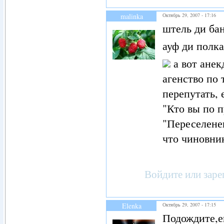
malinka
Октябрь 29, 2007 - 17:16
штель ди бан
ауф ди полка
а вот анек
агенство по 
перепутать, 
"Кто вы по п
"Переселенец
что чиновник
Войдите
или
заре
Elenka
Октябрь 29, 2007 - 17:15
Подождите,е