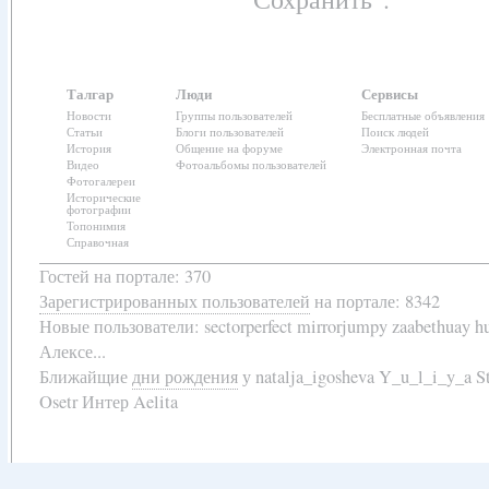
Талгар
Люди
Сервисы
Новости
Группы пользователей
Бесплатные объявления
Статьи
Блоги пользователей
Поиск людей
История
Общение на форуме
Электронная почта
Видео
Фотоальбомы пользователей
Фотогалереи
Исторические
фотографии
Топонимия
Справочная
Гостей на портале: 370
Зарегистрированных пользователей
на портале: 8342
Новые пользователи:
sectorperfect mirrorjumpy zaabethuay 
Алексе...
Ближайщие
дни рождения
у
natalja_igosheva Y_u_l_i_y_a
Osetr Интер Aelita