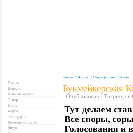
Навигация
::
::
::
Главная
Форум
Общие форумы
Флейм
Главная
Букмейкерская К
Новости
Новое на портале
Опубликовано Тигрище в О
Талгар
Тут делаем став
Блоги
Форум
Все споры, соры
Фотографии
Добавить на портал
Голосования и вс
Видео