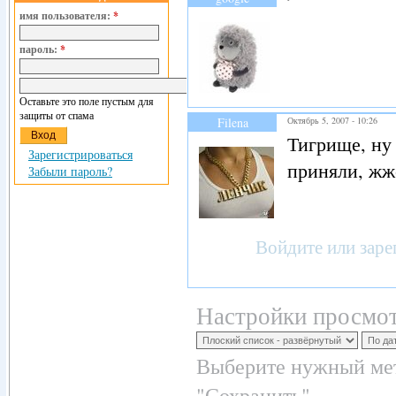
имя пользователя:
*
пароль:
*
Оставьте это поле пустым для
защиты от спама
Filena
Октябрь 5, 2007 - 10:26
Тигрище, ну 
Зарегистрироваться
приняли, жжё
Забыли пароль?
Войдите
или
заре
Настройки просмот
Выберите нужный мет
"Сохранить".