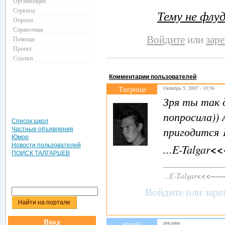
Организации
Сервисы
Тему не флу
Опросы
Справочная
Войдите
или
зар
Помощь
Проект
Ссылки
Комментарии пользователей
Тигрище
Октябрь 5, 2007 - 10:56
Зря ты так 
попросила)) 
Список школ
пригодится 
Частные объявления
Юмор
...E-Talgar
<<<
Новости пользователей
ПОИСК ТАЛГАРЦЕВ
...E-Talgar
<<<-----
Войдите
или
заре
Вход
google
реклама