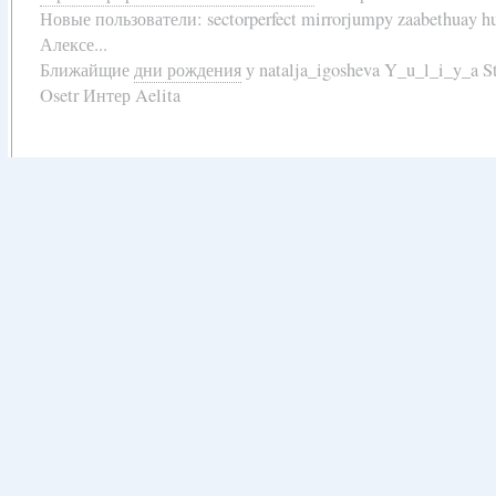
Новые пользователи:
sectorperfect mirrorjumpy zaabethuay 
Алексе...
Ближайщие
дни рождения
у
natalja_igosheva Y_u_l_i_y_a
Osetr Интер Aelita