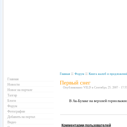
Навигация
::
::
Главная
Форум
Книга жалоб и предложени
Главная
Первый снег
Новости
Опубликовано VILD в Сентябрь 25, 2007 - 17:53
Новое на портале
Талгар
Блоги
В Ак-Булаке на верхней горнолыжной д
Форум
Фотографии
Добавить на портал
Видео
Комментарии пользователей