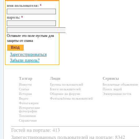
имя пользователя:
*
пароль:
*
Оставьте это поле пустым для
защиты от спама
Зарегистрироваться
Забыли пароль?
Талгар
Люди
Сервисы
Новости
Группы пользователей
Бесплатные объявления
Статьи
Блоги пользователей
Поиск людей
История
Общение на форуме
Электронная почта
Видео
Фотоальбомы пользователей
Фотогалереи
Исторические
фотографии
Топонимия
Справочная
Гостей на портале: 413
Зарегистрированных пользователей
на портале: 8342