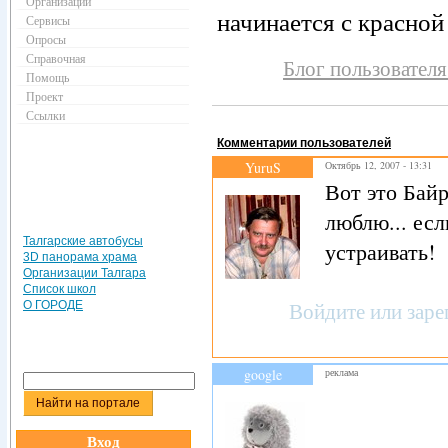
Организации
начинается с красной
Сервисы
Опросы
Справочная
Блог пользователя
Помощь
Проект
Ссылки
Комментарии пользователей
YuruS
Октябрь 12, 2007 - 13:31
Вот это Байр
люблю... есл
Талгарские автобусы
устраивать!
3D панорама храма
Организации Талгара
Список школ
Войдите
или
заре
О ГОРОДЕ
google
реклама
Вход