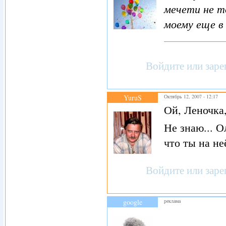
мечети не то
моему еще в 
Войдите
или
заре
YuruS
Октябрь 12, 2007 - 12:17
Ой, Леночка,
Не знаю... О
что ты на не
Войдите
или
заре
google
реклама