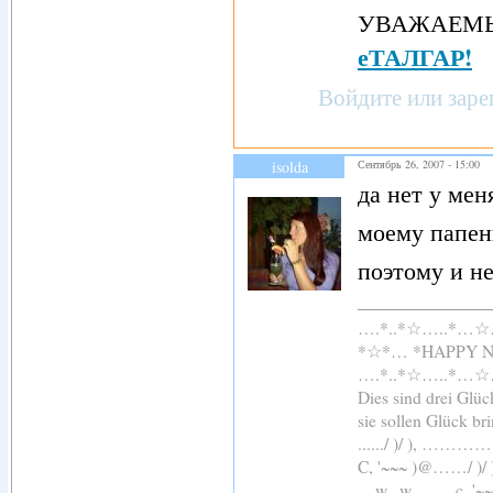
УВАЖАЕМЫ
еТАЛГАР!
Войдите
или
заре
isolda
Сентябрь 26, 2007 - 15:00
да нет у мен
моему папень
поэтому и н
….*..*☆…..*…
*☆*… *HAPPY 
….*..*☆…..*…
Dies sind drei Glü
sie sollen Glück br
....../ )/ ), 
C, '~~~ )@……/ )
…w,, w…. …c, '~