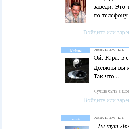
заведи. Это 
по телефону
Войдите
или
заре
Melena
Октябрь 12, 2007 - 12:23
Ой, Юра, в 
Должны вы м
Так что...
Лучше быть в шок
Войдите
или
заре
amin
Октябрь 12, 2007 - 12:21
Ты тут Лена