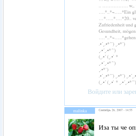
.. ……………. 
….*..*~…..*Ein glü
…*…..*….*20.. ver
Zufriedenheit und 
Gesundheit, mögen 
….*..*~…..*gehen
.•´¸.•*´¨) ¸.•*¨)
¸.•´¸.•*´¨)
(¸.•´ (¸.•` *
¸.•´¸.•*´¨)
¸.•*¨)
.•´¸.•*´¨) ¸.•*¨) ¸.•´¸.
(¸.•´ (¸.•` * ¸.•´¸.•*´¨
Войдите
или
заре
malinka
Сентябрь 26, 2007 - 14:55
Иза ты че оп