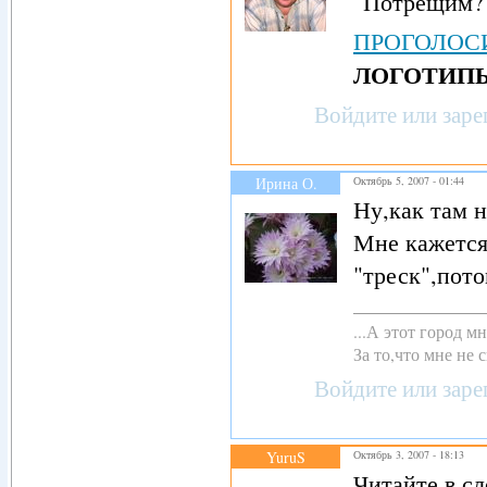
"Потрещим?": 
ПРОГОЛОСИ
ЛОГОТИП
Войдите
или
заре
Ирина О.
Октябрь 5, 2007 - 01:44
Ну,как там 
Мне кажется,
"треск",пото
...А этот город 
За то,что мне не с
Войдите
или
заре
YuruS
Октябрь 3, 2007 - 18:13
Читайте в с