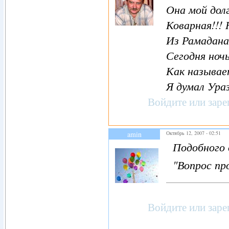
Она мой долг
Коварная!!! 
Из Рамадана
Сегодня ноч
Как называе
Я думал Ура
Войдите
или
заре
amin
Октябрь 12, 2007 - 02:51
Подобного о
"Вопрос про
Войдите
или
заре