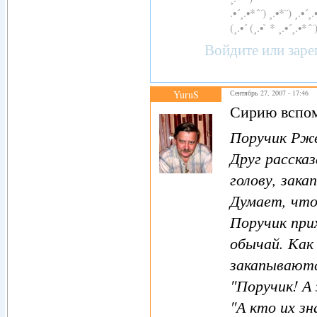
.•´¸.•*´¨) ¸.•*¨) ¸.•´¸.
(¸.•´ (¸.•` * ¸.•´¸.•*´¨
Войдите
или
заре
YuruS
Сентябрь 27, 2007 - 17:46
Сирию вспом
Поручик Рже
Друг расска
голову, зак
Думает, что 
Поручик при
обычай. Как
закапываются
"Поручик! А
"А кто их зн