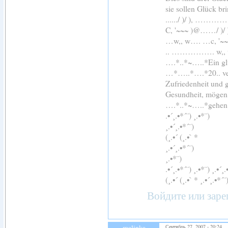
sie sollen Glück br
....../ )/ ), 
C, '~~~ )@……/ )
…w,, w…. …c, '~
.. ……………. 
….*..*~…..*Ein glü
…*…..*….*20.. ver
Zufriedenheit und 
Gesundheit, mögen 
….*..*~…..*gehen
.•´¸.•*´¨) ¸.•*¨)
¸.•´¸.•*´¨)
(¸.•´ (¸.•` *
¸.•´¸.•*´¨)
¸.•*¨)
.•´¸.•*´¨) ¸.•*¨) ¸.•´¸.
(¸.•´ (¸.•` * ¸.•´¸.•*´¨
Войдите
или
заре
malinka
Сентябрь 27, 2007 - 20:24