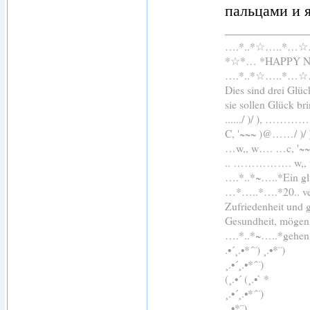
пальцами и я
….*..*☆…..*…
*☆*… *HAPPY 
….*..*☆…..*…
Dies sind drei Glü
sie sollen Glück br
....../ )/ ), 
C, '~~~ )@……/ )
…w,, w…. …c, '~
.. ……………. 
….*..*~…..*Ein glü
…*…..*….*20.. ver
Zufriedenheit und 
Gesundheit, mögen 
….*..*~…..*gehen
.•´¸.•*´¨) ¸.•*¨)
¸.•´¸.•*´¨)
(¸.•´ (¸.•` *
¸.•´¸.•*´¨)
¸.•*¨)