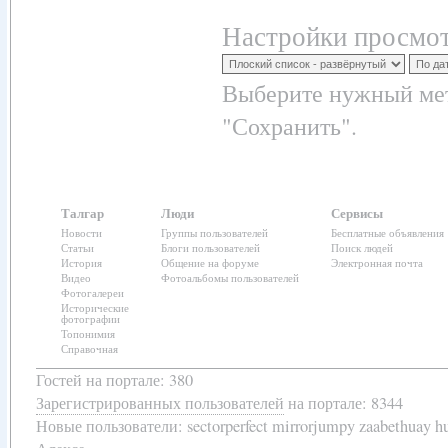
Настройки просмот
Выберите нужный мет
"Сохранить".
Талгар
Люди
Сервисы
Новости
Группы пользователей
Бесплатные объявления
Статьи
Блоги пользователей
Поиск людей
История
Общение на форуме
Электронная почта
Видео
Фотоальбомы пользователей
Фотогалереи
Исторические
фотографии
Топонимия
Справочная
Гостей на портале: 380
Зарегистрированных пользователей
на портале: 8344
Новые пользователи:
sectorperfect mirrorjumpy zaabethuay 