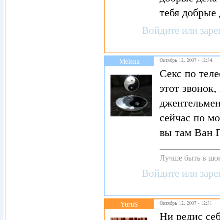
тебя добрые д
Войдите
или
заре
Melena
Октябрь 12, 2007 - 12:34
Секс по теле
этот звонок,
джентельмен,
сейчас по мо
вы там Ван Г
Лучше быть в шок
Войдите
или
заре
YuruS
Октябрь 12, 2007 - 12:31
Ни редис себ