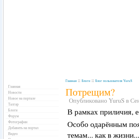
Навигация
::
::
Главная
Блоги
Блог пользователя YuruS
Главная
Потрещим?
Новости
Новое на портале
Опубликовано YuruS в Сент
Талгар
В рамках приличия, е
Блоги
Форум
Особо одарённым поя
Фотографии
Добавить на портал
темам... как в жизни.
Видео