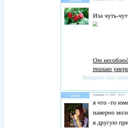
Иза чуть-чут
От несоблюд
только умере
Войдите
или
заре
isolda
Сентябрь 27, 2007 - 20:17
я что -то юм
наверно мол
я другую пр