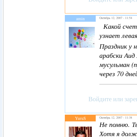
amin
Октябрь 12, 2007 - 11:54
Какой счетч
узнает левая
Праздник у н
арабски Аид
мусульман (
через 70 дне
Войдите
или
заре
YuruS
Октябрь 12, 2007 - 11:38
Не помню. Т
Хотя я долж