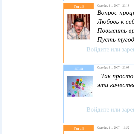
YuruS
Октябрь 11, 2007 - 20:13
Вопрос проц
Любовь к се
Повысить вр
Пусть тугод
Войдите
или
заре
amin
Октябрь 11, 2007 - 20:03
Так просто 
эти качества
Войдите
или
заре
YuruS
Октябрь 11, 2007 - 19:52