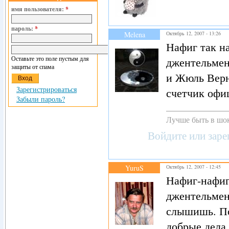
имя пользователя:
*
пароль:
*
Melena
Октябрь 12, 2007 - 13:26
Нафиг так на
Оставьте это поле пустым для
джентельменс
защиты от спама
и Жюль Верн
Зарегистрироваться
счетчик офиц
Забыли пароль?
Лучше быть в шок
Войдите
или
заре
YuruS
Октябрь 12, 2007 - 12:45
Нафиг-нафиг
джентельмены
слышишь. Пол
добрые дела 