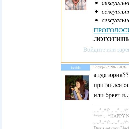
сексуаль
сексуаль
сексуаль
ПРОГОЛОСИ
ЛОГОТИП
Войдите
или
заре
isolda
Сентябрь 27, 2007 - 20:28
а где юрик??
притаился оп
или бреет я...
….*..*☆…..*…
*☆*… *HAPPY 
….*..*☆…..*…
Dies sind drei Glü