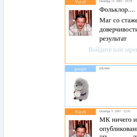
YuruS
Октябрь 11, 2007 - 19:25
Фольклор....
Маг со стаж
доверчивост
результат
Войдите
или
заре
google
реклама
YuruS
Октябрь 5, 2007 - 12:01
МК ничего ин
опубликован