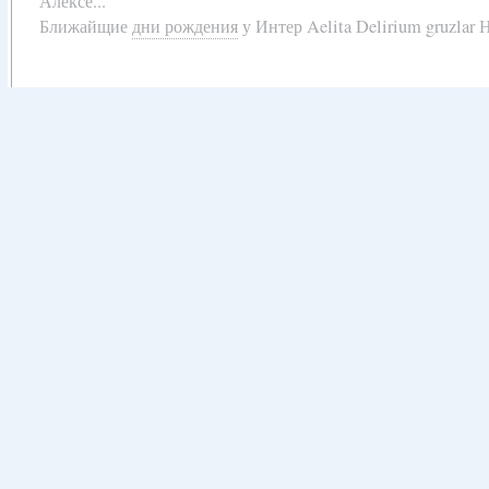
Алексе...
Ближайщие
дни рождения
у
Интер Aelita Delirium gruzlar Н