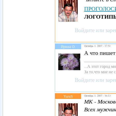
ПРОГОЛОСИ
ЛОГОТИП
Войдите
или
заре
Ирина О.
Октябрь 3, 2007 - 17:51
А что пишет
...А этот город 
За то,что мне не с
Войдите
или
заре
YuruS
Октябрь 3, 2007 - 16:13
МК - Москов
Всех мужчин