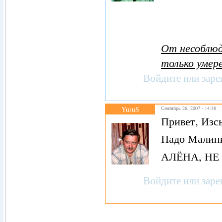
От несоблюд
только умере
Войдите
или
заре
YuruS
Сентябрь 26, 2007 - 14:38
Привет, Изс
Надо Малинк
АЛЁНА, НЕ
Войдите
или
заре