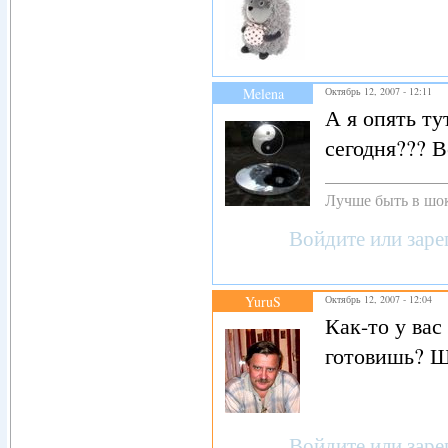
Melena
Октябрь 12, 2007 - 12:11
А я опять т
сегодня??? В
Лучше быть в шок
Войдите
или
заре
YuruS
Октябрь 12, 2007 - 12:04
Как-то у вас
готовишь? Щ
Войдите
или
заре