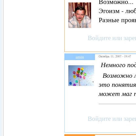
Возможно... 
Эгоизм - люб
Разные прояв
Войдите
или
заре
amin
Октябрь 11, 2007 - 19:47
Немного под
Возможно ли
это понятия
может маг 
Войдите
или
заре