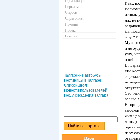
Организации
Итак, во
Сервисы
Возможно
Опросы
использу
Справочная
них не 
Помощь
водокана
Проект
Да, можн
Ссылки
воду? И
Мусор: 
и не буд
углу) ис
пробират
В подтве
множест
Талгарские автобусы
еще зале
Гостиницы в Талгаре
на недел
Список школ
отсутст
Новости пользователей
Отоплени
Гос. учреждения Талгара
вранье!!
В город
высокой 
жильцов 
лишь раз
один слу
пару сло
Вход
отаплива