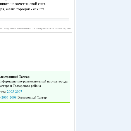
икто не хочет за свой счет.
я, жалко городок - чахнет.
бы получить возможность отправлять комментарии
лектронный Талгар
нформационно-развлекательный портал города
алгара и Талгарского района
www:
2005-2007
 2005-2008
Электронный Талгар