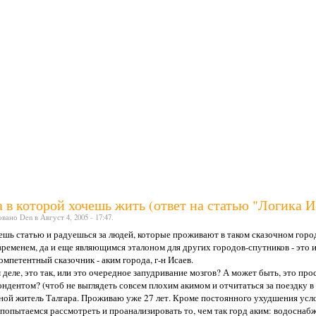
 в которой хочешь жить (ответ на статью "Логика И
ано Den в Август 4, 2005 - 17:47.
ешь статью и радуешься за людей, которые проживают в таком сказочном город
временем, да и еще являющимся эталоном для других городов-спутников - это и
омпетентный сказочник - аким города, г-н Исаев.
деле, это так, или это очередное запудривание мозгов? А может быть, это пр
ндентом? (чтоб не выглядеть совсем плохим акимом и отчитаться за поездку 
ной житель Талгара. Проживаю уже 27 лет. Кроме постоянного ухудшения усло
попытаемся рассмотреть и проанализировать то, чем так горд аким: водоснабж