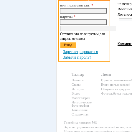
не вечер
имя пользователя:
*
Вообщем 
Хотелось
пароль:
*
Оставьте это поле пустым для
защиты от спама
Коммент
Зарегистрироваться
Забыли пароль?
Талгар
Люди
Новости
Группы пользователе
Статьи
Блоги пользователей
История
Общение на форуме
Видео
Фотоальбомы пользов
Фотогалереи
Исторические
фотографии
Топонимия
Справочная
Гостей на портале: 568
Зарегистрированных пользователей
на портале
Новые пользователи:
sectorperfect mirrorjumpy 