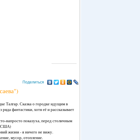
О ГОРОДЕ
Поделиться
саева")
ке Талгар. Сказка о городке идущим в
з ряда фантастики, хотя её и рассказывает
осто-напросто показуха, перед столичным
в США)
вий жизни - я ничего не вижу.
ение, мусор, отопление.