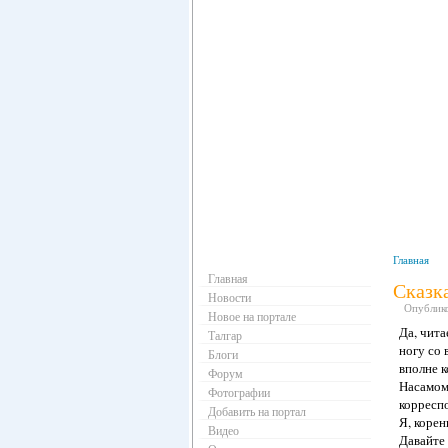
Навигация
Главная
Главная
Сказка
Новости
Опубликов
Новое на портале
Да, чита
Талгар
ногу со 
Блоги
вполне к
Форум
Насамом 
Фотографии
корреспо
Добавить на портал
Я, корен
Видео
Давайте 