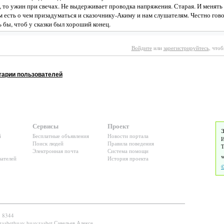
, то ужин при свечах. Не выдерживает проводка напряжения. Старая. И менять н
есть о чем призадуматься и сказочнику-Акиму и нам слушателям. Честно говор
 бы, чтоб у сказки был хороший конец.
Войдите
или
зарегистрируйтесь
, что
арии пользователей
Сервисы
Проект
Э
й
Бесплатные объявления
Новости портала
И
Поиск людей
Правила поведения
Т
Электронная почта
Система помощи
ателей
История проекта
©
: 8344
zaabethuay huayzaabet Савельев Алексе...