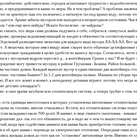
доснабжение: действительно, городок испытывает трудности с водообеспечени
, и предпринимаются какие-то меры. Но в чем проблема? А проблема заключае
ют не арычную (как это положено), а питьевую (из под крана) воду, потому что
подается. Арыки забиты мусором или находятся в непригодном состоянии. Чья
ла ? или еще кого-нибудь? Искать бесполезно - не найдешь?
о сказать, что люди сами должны подумать о себе, собраться, скинуться, выйти
 разве, проверка водокоммуникаций не входит в обязонности соответсвующих 
Отдельный разноцветные мешочки для каждого вида мусора.ХА-ХА-ХА. Вот здес
ет. А мешочки, которые имел ввиду аким -скорее всего обычные целлофановые
пользуемые гражданами в целях удобств по выносу мусора. Согласитесь, легч
ься с мусорным ведром через все д... к контейнерам. Грязно у нас? И не будет
рждение могу привести мусорку в районе Грушовая - Бокина. Район большой, 
ва частных домов. Каждый выносит мусор в единственные два контейнера сто
тные- частники бывают? За 1-2 дня контейнеры полные. Машина по уборке прие
и). И все это лежит и воняет, а неподалеку детишки играют, потому что негде 
вие детских площадок?)
е: в свое время загубили всю отопительную систему, а теперь трубят о том, ч
!
е, есть единицы многоэтажек в которых установлены автономные отопительные
цены на топливо, многие отказались). Кстати, все отопительные системы пок
(сам вкладывал около 500 долл). И акимат, в лице главного сказочника - никако
решение дал- так это его обязанность, да и надо же о чем то вышестоящему 
чай, когда при содействии акимата или акима было приобретено топливо по низк
в и об идее акима с переводе на электрическое отопление. Очередная глава из 
лись жильцы домов до того как он "установил" автономные печи. Именно от эл