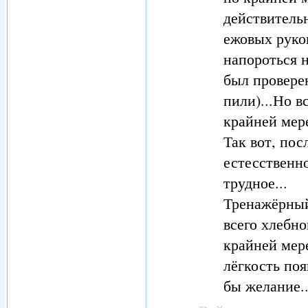
действительн
ежовых руко
напороться н
был проверен
пили)...Но в
крайней мере
Так вот, пос
естесственно
трудное...
Тренажёрный 
всего хлебно
крайней мере
лёгкость поя
бы желание.