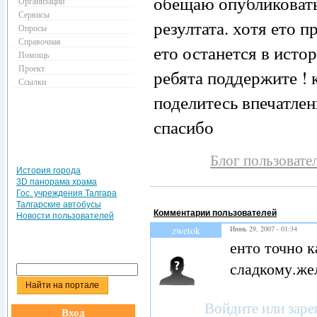
обещаю опубликоват
Организации
Сервисы
резултата. хотя ето 
Опросы
Справочная
ето останется в исто
Помощь
Проект
ребята поддержите ! 
Ссылки
поделитесь впечатле
спасибо
Блог пользовател
История города
3D панорама храма
Гос. учреждения Талгара
Талгарские автобусы
Комментарии пользователей
Новости пользователей
zwetok
Июнь 29, 2007 - 01:34
енто точно к
сладкому.же
Войдите
или
заре
Вход