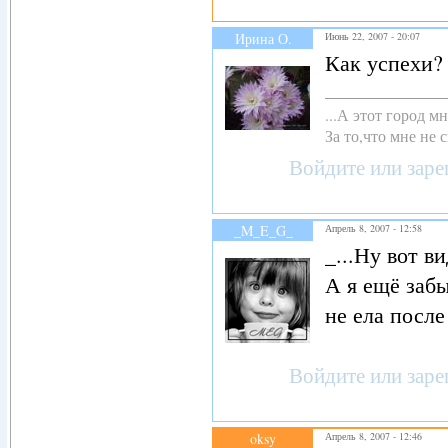
Ирина О.
Июнь 22, 2007 - 20:07
Как успехи?
...А этот город 
За то,что мне не с
Войдите
или
заре
_M_E_G_
Апрель 8, 2007 - 12:58
_...Ну вот в
А я ещё забы
не ела посл
Войдите
или
заре
oksy
Апрель 8, 2007 - 12:46