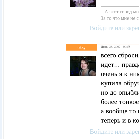
...А этот город 
За то,что мне не с
Войдите
или
заре
oksy
Июнь 28, 2007 - 00:55
всего сброси
идет... прав
очень я к ни
купила обруч
но до опыбли
более тонкое
а вообще то 
теперь и в к
Войдите
или
заре