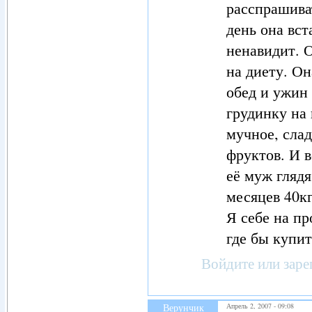
расспрашиват
день она вст
ненавидит. О
на диету. Он
обед и ужин
грудинку на 
мучное, сла
фруктов. И в
её муж глядя
месяцев 40кг
Я себе на п
где бы купит
Войдите
или
заре
Верунчик
Апрель 2, 2007 - 09:08