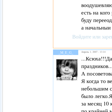
воодушевляют
есть на кого р
буду перееод
а начальныи 
Войдите
или
заре
_M_E_G_
Апрель 1, 2007 - 13:14
...Ксюха!!!Д
праздников..
А посоветова
Я когда то в
небольшим ск
было легко.Я
за месяц 10 
по крайней м