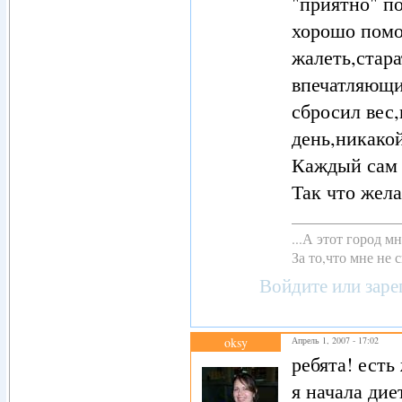
"приятно" по
хорошо помо
жалеть,стара
впечатляющи
сбросил вес,
день,никако
Каждый сам 
Так что жел
...А этот город 
За то,что мне не с
Войдите
или
заре
oksy
Апрель 1, 2007 - 17:02
ребята! есть
я начала ди