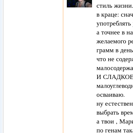
стиль жизни
в краце: сна
употреблять 
а точнее в н
желаемого ре
грамм в день
что не содер
малосодерж
И СЛАДКОЕ!!
малоуглеводн
осваиваю.
ну естествен
выбрать врем
а твои , Мар
по генам так