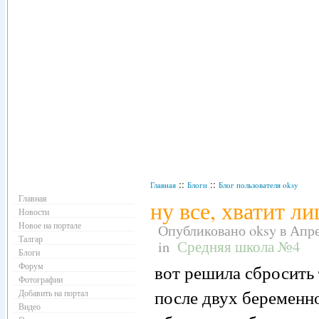
Навигация
::
::
Главная
Блоги
Блог пользователя oksy
Главная
ну все, хватит ли
Новости
Новое на портале
Опубликовано oksy в Апрел
Талгар
in
Средняя школа №4
Блоги
Форум
вот решила сбросить
Фотографии
после двух беременно
Добавить на портал
Видео