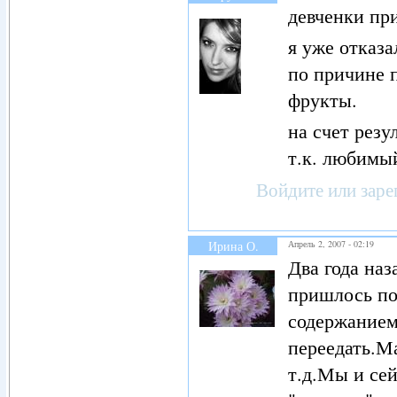
девченки пр
я уже отказа
по причине п
фрукты.
на счет резу
т.к. любимы
Войдите
или
заре
Ирина О.
Апрель 2, 2007 - 02:19
Два года наз
пришлось по
содержанием
переедать.М
т.д.Мы и сей