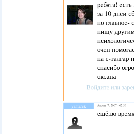
ребята! есть 
за 10 днеи сб
но главное- 
пищу другими
психологичес
очен помогае
на е-талгар 
спасибо огро
оксана
Войдите
или
заре
yantarek
Апрель 7, 2007 - 02:36
ещё,во время