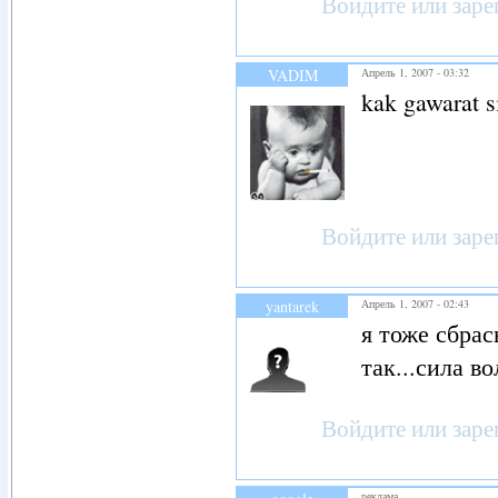
Войдите
или
заре
VADIM
Апрель 1, 2007 - 03:32
kak gawarat si
Войдите
или
заре
yantarek
Апрель 1, 2007 - 02:43
я тоже сбрас
так...сила в
Войдите
или
заре
реклама