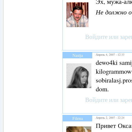
Эх, мужа-алк
Не должно 
Войдите
или
заре
Nastja
Апрель 4, 2007 - 12:33
dewo4ki samij 
kilogrammow 
sobiralasj.pr
dom.
Войдите
или
заре
Filena
Апрель 2, 2007 - 22:24
Привет Окса