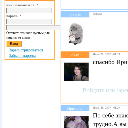
имя пользователя:
*
google
реклама
пароль:
*
Оставьте это поле пустым для
защиты от спама
Зарегистрироваться
oksy
Июнь 28, 2007 - 01:53
Забыли пароль?
спасибо Ири
Войдите
или
заре
Ирина О.
Июнь 28, 2007 - 01:29
По себе знаю
трудно.А вы 