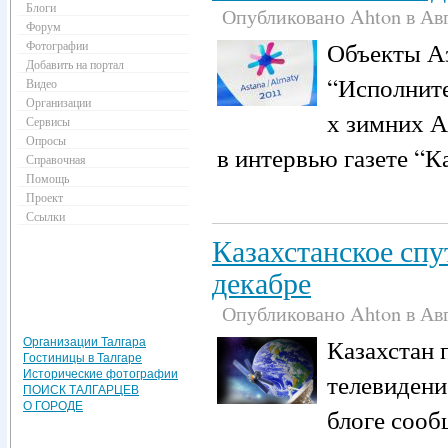
Блоги
Опубликовано Ahton в Авгу
Форум
Объекты Аз
Фотографии
Добавить на портал
“Исполните
Видео
Организации
х зимних А
Сервисы
Опросы
в интервью газете “К
Справочная
Помощь
Проект
Ссылки
Казахстанское спу
декабре
Опубликовано Ahton в Авгу
Казахстан 
Организации Талгара
Гостиницы в Талгаре
Исторические фотографии
телевидение
ПОИСК ТАЛГАРЦЕВ
О ГОРОДЕ
блоге сооб