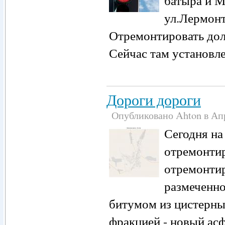
батыра и М
ул.Лермонт
Отремонтировать дол
Сейчас там установле
Дороги дороги
Опубликовано Ahton в Апре
Сегодня на
отремонтир
отремонтир
размеченно
битумом из цистерны
фракцией - новый асф