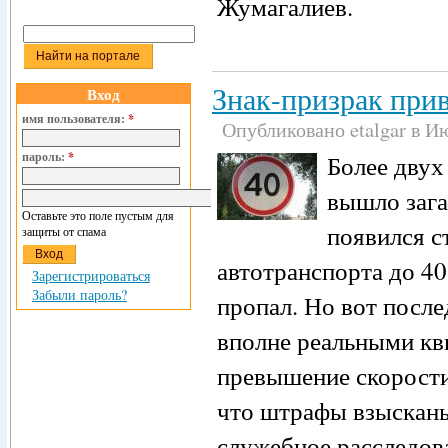
Жумагалиев.
Знак-призрак прив
Вход
имя пользователя:
*
Опубликовано etalgar в Ию
пароль:
*
Более двух
вышло зага
Оставьте это поле пустым для
появился с
защиты от спама
автотранспорта до 40
Зарегистрироваться
Забыли пароль?
пропал. Но вот после
вполне реальными кв
превышение скорости.
что штрафы взысканы
служебное расследова