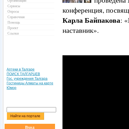
Организации
Сервисы
конференция, посвя
Опросы
Справочная
Карла Байпакова
: 
Помощь
Проект
наставник».
Ссылки
Аптеки в Талгаре
ПОИСК ТАЛГАРЦЕВ
Гос. учреждения Талгара
Гостиницы Алматы на карте
Юмор
Вход