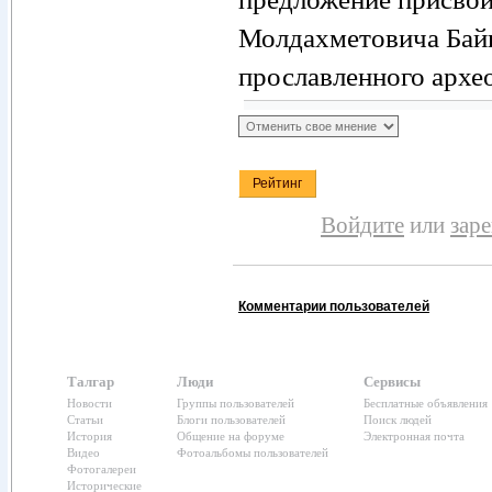
Молдахметовича Байп
прославленного архео
Войдите
или
зар
Комментарии пользователей
Талгар
Люди
Сервисы
Новости
Группы пользователей
Бесплатные объявления
Статьи
Блоги пользователей
Поиск людей
История
Общение на форуме
Электронная почта
Видео
Фотоальбомы пользователей
Фотогалереи
Исторические