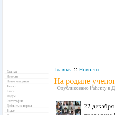
Навигация
::
Главная
Новости
Главная
Новости
На родине ученог
Новое на портале
Талгар
Опубликовано Pahenty в Де
Блоги
Форум
Фотографии
22 декабря
Добавить на портал
Видео
проведена 