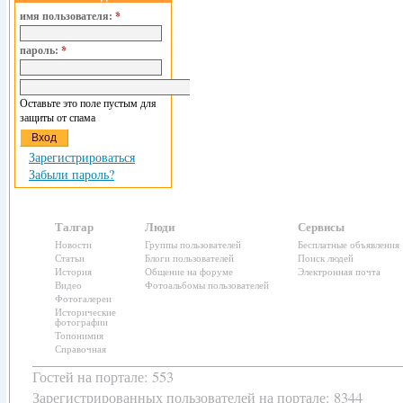
имя пользователя:
*
пароль:
*
Оставьте это поле пустым для
защиты от спама
Зарегистрироваться
Забыли пароль?
Талгар
Люди
Сервисы
Новости
Группы пользователей
Бесплатные объявления
Статьи
Блоги пользователей
Поиск людей
История
Общение на форуме
Электронная почта
Видео
Фотоальбомы пользователей
Фотогалереи
Исторические
фотографии
Топонимия
Справочная
Гостей на портале: 553
Зарегистрированных пользователей
на портале: 8344