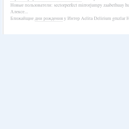
Новые пользователи:
sectorperfect mirrorjumpy zaabethuay 
Алексе...
Ближайщие
дни рождения
у
Интер Aelita Delirium gruzlar Н