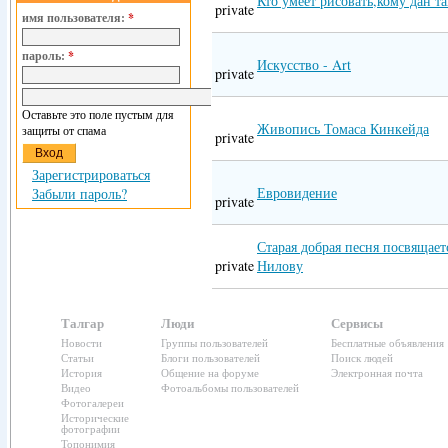
Кто умеет рисовать,кому дан та
private
имя пользователя:
*
пароль:
*
Искусство - Art
private
Оставьте это поле пустым для
Живопись Томаса Кинкейда
защиты от спама
private
Зарегистрироваться
Евровидение
Забыли пароль?
private
Старая добрая песня посвящае
private
Нилову
Талгар
Люди
Сервисы
Новости
Группы пользователей
Бесплатные объявления
Статьи
Блоги пользователей
Поиск людей
История
Общение на форуме
Электронная почта
Видео
Фотоальбомы пользователей
Фотогалереи
Исторические
фотографии
Топонимия