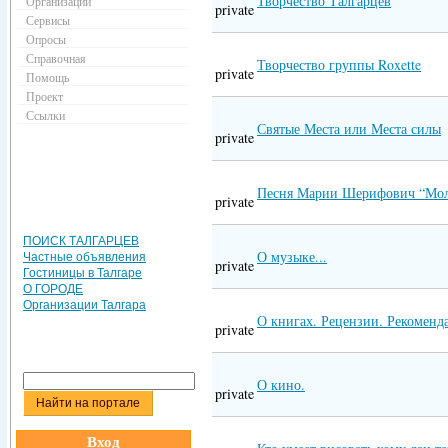
Творчество Талгарцев
Организации
private
Сервисы
Опросы
Справочная
Творчество группы Roxette
private
Помощь
Проект
Ссылки
Святые Места или Места силы
private
Песня Марии Шерифович “Мол
private
ПОИСК ТАЛГАРЦЕВ
О музыке...
Частные объявления
private
Гостиницы в Талгаре
О ГОРОДЕ
Организации Талгара
О книгах. Рецензии. Рекоменд
private
О кино.
private
Вход