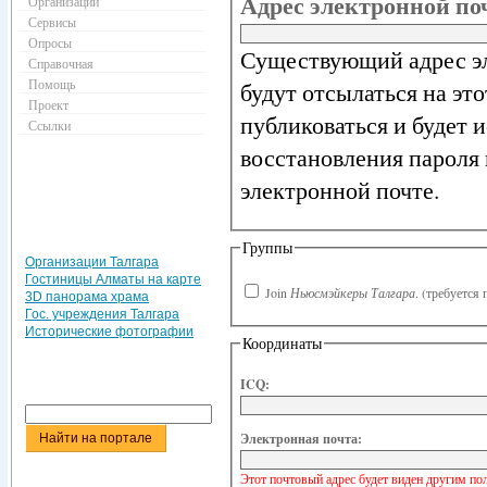
Адрес электронной п
Организации
Сервисы
Опросы
Существующий адрес эл
Справочная
Помощь
будут отсылаться на эт
Проект
публиковаться и будет 
Ссылки
восстановления пароля 
электронной почте.
Группы
Организации Талгара
Гостиницы Алматы на карте
Join
Ньюсмэйкеры Талгара
.
(требуется 
3D панорама храма
Гос. учреждения Талгара
Исторические фотографии
Координаты
ICQ:
Электронная почта:
Этот почтовый адрес будет виден другим по