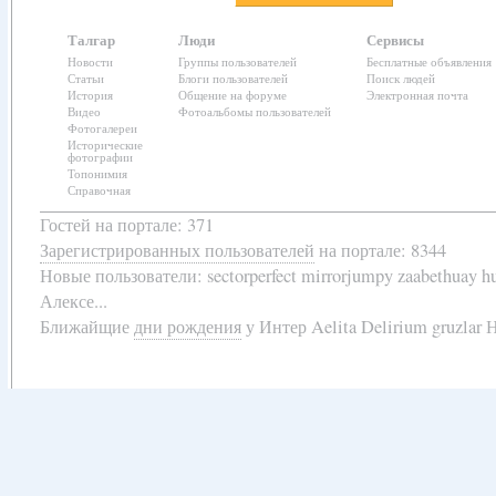
Талгар
Люди
Сервисы
Новости
Группы пользователей
Бесплатные объявления
Статьи
Блоги пользователей
Поиск людей
История
Общение на форуме
Электронная почта
Видео
Фотоальбомы пользователей
Фотогалереи
Исторические
фотографии
Топонимия
Справочная
Гостей на портале: 371
Зарегистрированных пользователей
на портале: 8344
Новые пользователи:
sectorperfect mirrorjumpy zaabethuay 
Алексе...
Ближайщие
дни рождения
у
Интер Aelita Delirium gruzlar Н