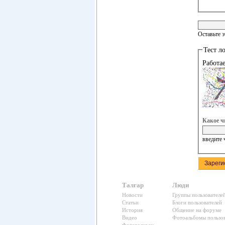
Оставьте 
Тест л
Работа
Какое ч
введите 
Талгар
Люди
Новости
Группы пользователе
Статьи
Блоги пользователей
История
Общение на форуме
Видео
Фотоальбомы пользов
Фотогалереи