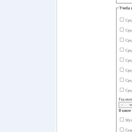
Учеба 
Сре
Сре
Сре
Сре
Сре
Сре
Сре
Сре
Год око
В каком 
Музы
Сель