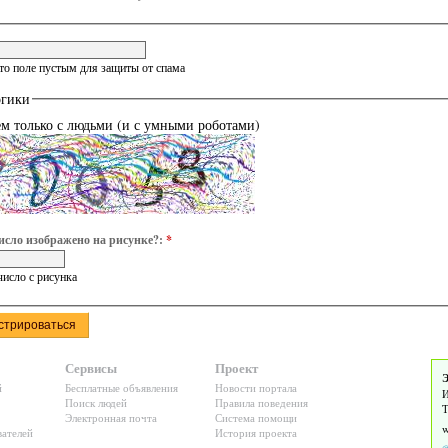
это поле пустым для защиты от спама
огики
ем только с людьми (и с умными роботами)
исло изображено на рисунке?:
*
число с рисунка
Сервисы
Проект
Э
й
Бесплатные объявления
Новости портала
И
Поиск людей
Правила поведения
Т
Электронная почта
Система помощи
ателей
История проекта