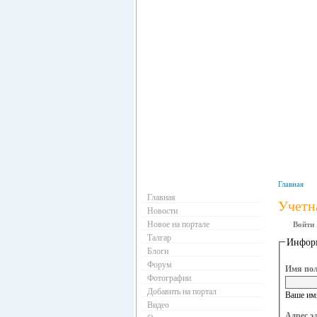
Навигация
Главная
Главная
Учетн
Новости
Новое на портале
Войти
Талгар
Информ
Блоги
Форум
Имя пол
Фотографии
Добавить на портал
Ваше имя
Видео
Адрес э