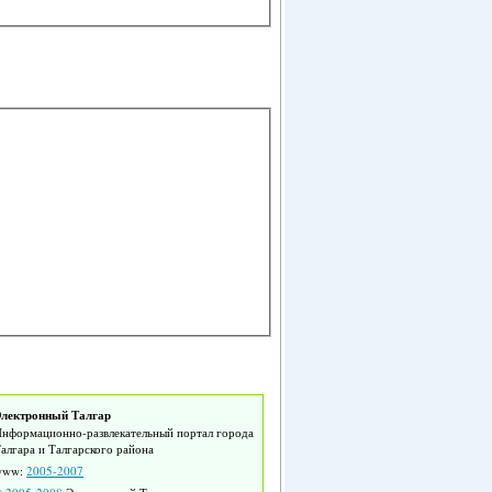
лектронный Талгар
нформационно-развлекательный портал города
алгара и Талгарского района
www:
2005-2007