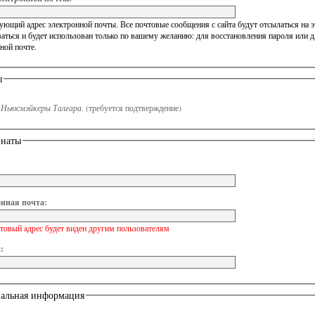
ющий адрес электронной почты. Все почтовые сообщения с сайта будут отсылаться на эт
аться и будет использован только по вашему желанию: для восстановления пароля или 
ной почте.
ы
n
Ньюсмэйкеры Талгара
.
(требуется подтверждение)
инаты
нная почта:
товый адрес будет виден другим пользователям
:
альная информация