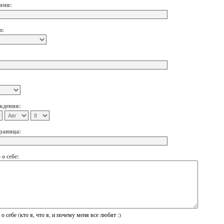
имя:
в:
ждения:
раница:
о себе:
о себе (кто я, что я, и почему меня все любят :)