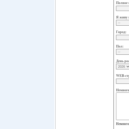
Полное 
Я живу 
Город:
Пол:
День ро
WEB-ст
Немного 
Немного 