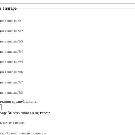
в Талгаре
дняя школа №1
дняя школа №2
дняя школа №3
дняя школа №4
дняя школа №5
дняя школа №6
дняя школа №7
дняя школа №8
нчания средней школы:
году Вы закончили 11(10) класс?
кальная школа
ско Хозяйственный Техникум