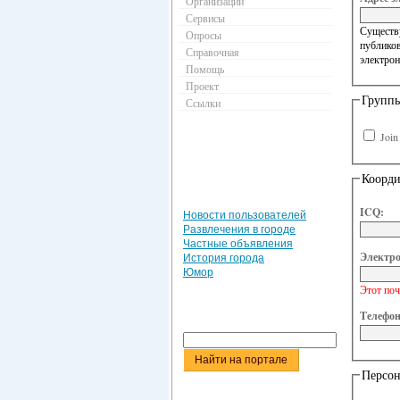
Организации
Сервисы
Существу
Опросы
публиков
Справочная
электрон
Помощь
Проект
Групп
Ссылки
Joi
Коорд
ICQ:
Новости пользователей
Развлечения в городе
Частные объявления
Электро
История города
Юмор
Этот поч
Телефон
Персон