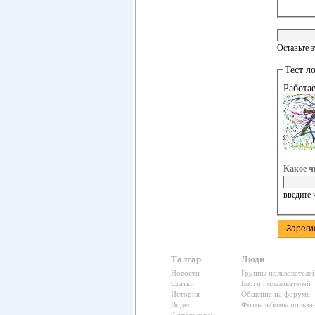
Оставьте 
Тест л
Работа
Какое ч
введите 
Талгар
Люди
Новости
Группы пользователе
Статьи
Блоги пользователей
История
Общение на форуме
Видео
Фотоальбомы пользов
Фотогалереи