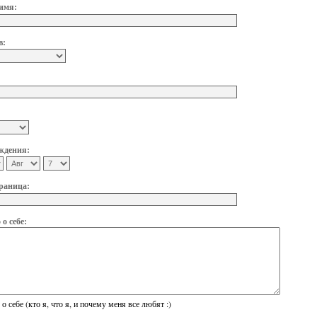
имя:
в:
ждения:
раница:
о себе:
о себе (кто я, что я, и почему меня все любят :)