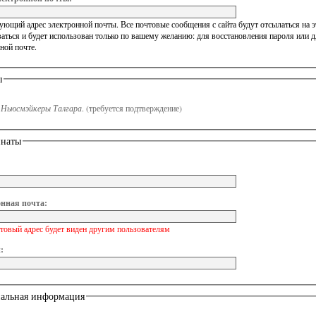
ющий адрес электронной почты. Все почтовые сообщения с сайта будут отсылаться на эт
аться и будет использован только по вашему желанию: для восстановления пароля или 
ной почте.
ы
n
Ньюсмэйкеры Талгара
.
(требуется подтверждение)
инаты
нная почта:
товый адрес будет виден другим пользователям
:
альная информация