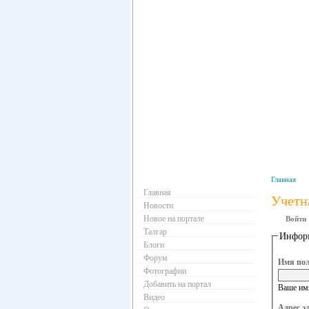
Навигация
Главная
Главная
Учетн
Новости
Новое на портале
Войти
Талгар
Информ
Блоги
Форум
Имя пол
Фотографии
Добавить на портал
Ваше имя
Видео
Адрес э