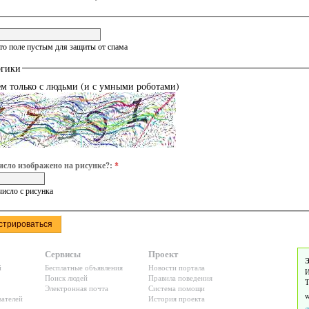
это поле пустым для защиты от спама
огики
ем только с людьми (и с умными роботами)
исло изображено на рисунке?:
*
число с рисунка
Сервисы
Проект
Э
й
Бесплатные объявления
Новости портала
И
Поиск людей
Правила поведения
Т
Электронная почта
Система помощи
ателей
История проекта