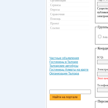
Организации
Сервисы
Существу
Опросы
публиков
Справочная
электрон
Помощь
Проект
Групп
Ссылки
Joi
Коорд
ICQ:
Частные объявления
Гостиницы в Талгаре
Талгарские автобусы
Электро
Гостиницы Алматы на карте
Организации Талгара
Этот поч
Телефон
Персон