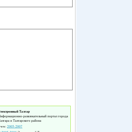
лектронный Талгар
нформационно-развлекательный портал города
алгара и Талгарского района
www:
2005-2007