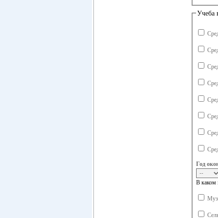
Учеба 
Сре
Сре
Сре
Сре
Сре
Сре
Сре
Сре
Год око
В каком 
Музы
Сель