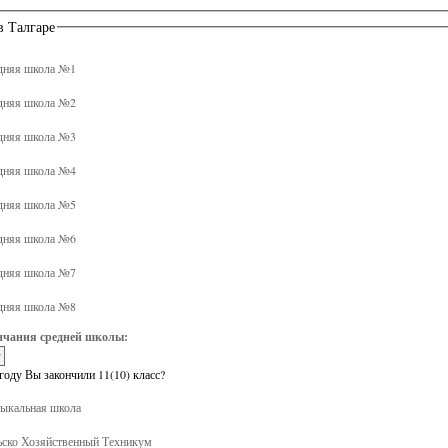
в Талгаре
дняя школа №1
дняя школа №2
дняя школа №3
дняя школа №4
дняя школа №5
дняя школа №6
дняя школа №7
дняя школа №8
нчания средней школы:
году Вы закончили 11(10) класс?
кальная школа
ско Хозяйственный Техникум