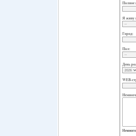
Полное 
Я живу 
Город:
Пол:
День ро
WEB-ст
Немного 
Немного 