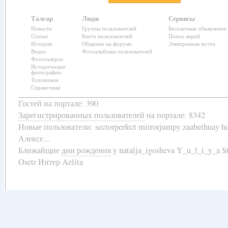
Талгар
Люди
Сервисы
Новости
Группы пользователей
Бесплатные объявления
Статьи
Блоги пользователей
Поиск людей
История
Общение на форуме
Электронная почта
Видео
Фотоальбомы пользователей
Фотогалереи
Исторические
фотографии
Топонимия
Справочная
Гостей на портале: 390
Зарегистрированных пользователей
на портале: 8342
Новые пользователи:
sectorperfect mirrorjumpy zaabethuay 
Алексе...
Ближайщие
дни рождения
у
natalja_igosheva Y_u_l_i_y_a
Osetr Интер Aelita