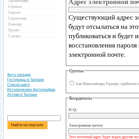
Адрес электронной п
Организации
Сервисы
Опросы
Существующий адрес эл
Справочная
Помощь
будут отсылаться на эт
Проект
публиковаться и будет 
Ссылки
восстановления пароля 
электронной почте.
Группы
Фото-загадки
Гостиницы в Талгаре
Join
Ньюсмэйкеры Талгара
.
(требуется 
Список школ
Исторические фотографии
Аптеки в Талгаре
Координаты
ICQ:
Электронная почта:
Этот почтовый адрес будет виден другим по