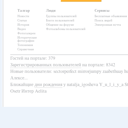
Талгар
Люди
Сервисы
Новости
Группы пользователей
Бесплатные объявления
Статьи
Блоги пользователей
Поиск людей
История
Общение на форуме
Электронная почта
Видео
Фотоальбомы пользователей
Фотогалереи
Исторические
фотографии
Топонимия
Справочная
Гостей на портале: 379
Зарегистрированных пользователей
на портале: 8342
Новые пользователи:
sectorperfect mirrorjumpy zaabethuay 
Алексе...
Ближайщие
дни рождения
у
natalja_igosheva Y_u_l_i_y_a
Osetr Интер Aelita