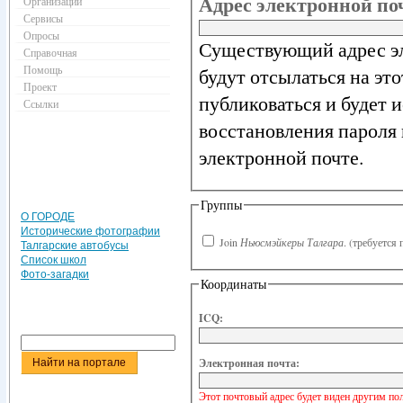
Адрес электронной п
Организации
Сервисы
Опросы
Существующий адрес эл
Справочная
Помощь
будут отсылаться на эт
Проект
публиковаться и будет 
Ссылки
восстановления пароля 
электронной почте.
Группы
О ГОРОДЕ
Исторические фотографии
Join
Ньюсмэйкеры Талгара
.
(требуется 
Талгарские автобусы
Список школ
Фото-загадки
Координаты
ICQ:
Электронная почта:
Этот почтовый адрес будет виден другим по