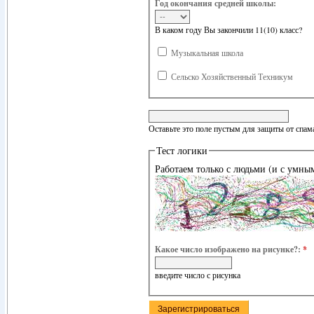
Год окончания средней школы:
В каком году Вы закончили 11(10) класс?
Музыкальная школа
Сельско Хозяйственный Техникум
Оставьте это поле пустым для защиты от спам
Тест логики
Работаем только с людьми (и с умны
Какое число изображено на рисунке?:
*
введите число с рисунка