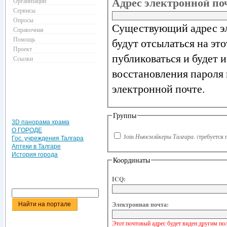
Адрес электронной п
Организации
Сервисы
Опросы
Существующий адрес эл
Справочная
Помощь
будут отсылаться на эт
Проект
публиковаться и будет 
Ссылки
восстановления пароля 
электронной почте.
Группы
3D панорама храма
О ГОРОДЕ
Join
Ньюсмэйкеры Талгара
.
(требуется 
Гос. учреждения Талгара
Аптеки в Талгаре
История города
Координаты
ICQ:
Электронная почта:
Этот почтовый адрес будет виден другим по