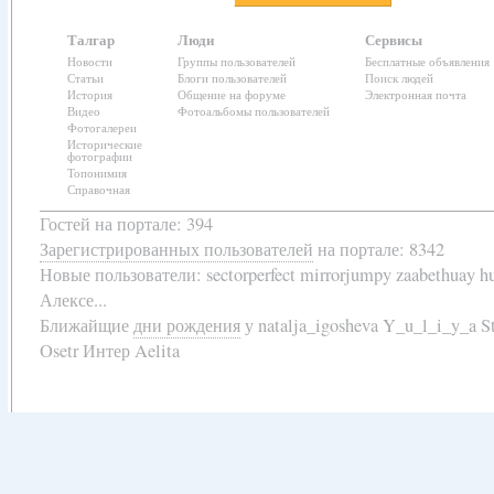
Талгар
Люди
Сервисы
Новости
Группы пользователей
Бесплатные объявления
Статьи
Блоги пользователей
Поиск людей
История
Общение на форуме
Электронная почта
Видео
Фотоальбомы пользователей
Фотогалереи
Исторические
фотографии
Топонимия
Справочная
Гостей на портале: 394
Зарегистрированных пользователей
на портале: 8342
Новые пользователи:
sectorperfect mirrorjumpy zaabethuay 
Алексе...
Ближайщие
дни рождения
у
natalja_igosheva Y_u_l_i_y_a
Osetr Интер Aelita