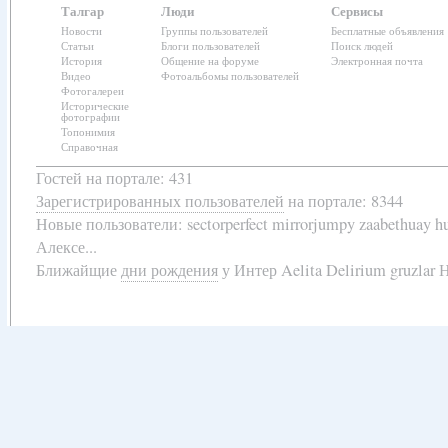
Талгар
Люди
Сервисы
Новости
Группы пользователей
Бесплатные объявления
Статьи
Блоги пользователей
Поиск людей
История
Общение на форуме
Электронная почта
Видео
Фотоальбомы пользователей
Фотогалереи
Исторические
фотографии
Топонимия
Справочная
Гостей на портале: 431
Зарегистрированных пользователей
на портале: 8344
Новые пользователи:
sectorperfect mirrorjumpy zaabethuay 
Алексе...
Ближайщие
дни рождения
у
Интер Aelita Delirium gruzlar Н