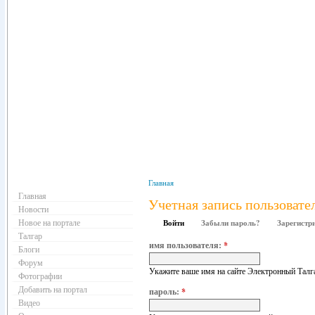
Навигация
Главная
Главная
Учетная запись пользовате
Новости
Новое на портале
Войти
Забыли пароль?
Зарегистр
Талгар
имя пользователя:
*
Блоги
Форум
Укажите ваше имя на сайте Электронный Талг
Фотографии
Добавить на портал
пароль:
*
Видео