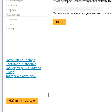
Организации
Укажите пароль, соответствующий вашему име
Сервисы
Опросы
Оставьте это поле пустым для защиты от спам
Справочная
Помощь
Проект
Ссылки
Гостиницы в Талгаре
Частные объявления
Гос. учреждения Талгара
Юмор
Талгарские автобусы