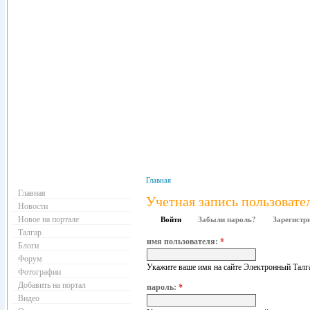
Навигация
Главная
Главная
Учетная запись пользовате
Новости
Новое на портале
Войти
Забыли пароль?
Зарегистр
Талгар
имя пользователя:
*
Блоги
Форум
Укажите ваше имя на сайте Электронный Талг
Фотографии
Добавить на портал
пароль:
*
Видео