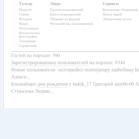
Талгар
Люди
Сервисы
Новости
Группы пользователей
Бесплатные объявления
Статьи
Блоги пользователей
Поиск людей
История
Общение на форуме
Электронная почта
Видео
Фотоальбомы пользователей
Фотогалереи
Исторические
фотографии
Топонимия
Справочная
Гостей на портале: 390
Зарегистрированных пользователей
на портале: 8344
Новые пользователи:
sectorperfect mirrorjumpy zaabethuay 
Алексе...
Ближайщие
дни рождения
у
ludok_17 Григорий alex86-09 
Cтукалова Людми...