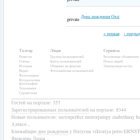
День рождения Oxsi
private
« первая
‹ преды
Талгар
Люди
Сервисы
Новости
Группы пользователей
Бесплатные объявления
Статьи
Блоги пользователей
Поиск людей
История
Общение на форуме
Электронная почта
Видео
Фотоальбомы пользователей
Фотогалереи
Исторические
фотографии
Топонимия
Справочная
Гостей на портале: 357
Зарегистрированных пользователей
на портале: 8344
Новые пользователи:
sectorperfect mirrorjumpy zaabethuay 
Алексе...
Ближайщие
дни рождения
у
Натусик viktoriya petro ERNS
Яковлева Дарья ...