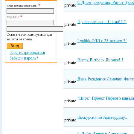
С Днем рождения, Ринат! (kaza
private
имя пользователя:
*
пароль:
*
Православных с Пасхой!!!!
private
Оставьте это поле пустым для
защиты от спама
Lyalikk ОЛЯ с 25-летием!!!
private
Зарегистрироваться
Забыли пароль?
Happy Birthday Яночка!!!
private
День Рождения Леночки Фила
private
"Цирк" Проект Первого канала
private
Экскурсия по Амстердаму...
private
С Днём Варенья Александр