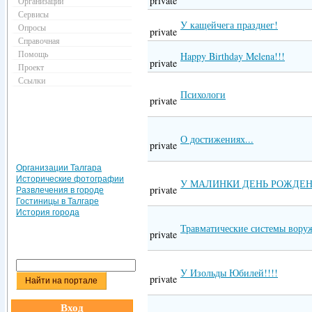
private
Организации
Сервисы
У кащейчега празднег!
Опросы
private
Справочная
Помощь
Happy Birthday Melena!!!
private
Проект
Ссылки
Психологи
private
О достижениях...
private
Организации Талгара
Исторические фотографии
У МАЛИНКИ ДЕНЬ РОЖДЕН
private
Развлечения в городе
Гостиницы в Талгаре
История города
Травматические системы вору
private
У Изольды Юбилей!!!!
private
Вход