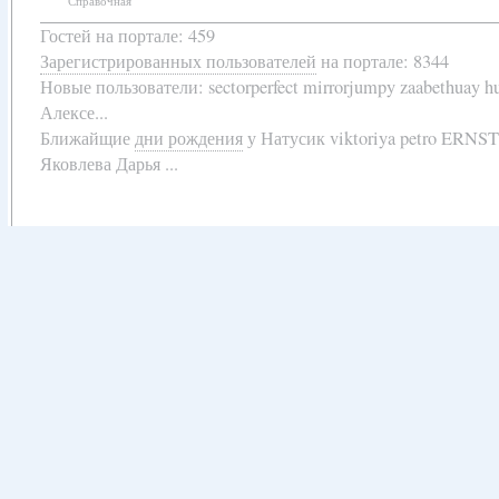
Справочная
Гостей на портале: 459
Зарегистрированных пользователей
на портале: 8344
Новые пользователи:
sectorperfect mirrorjumpy zaabethuay 
Алексе...
Ближайщие
дни рождения
у
Натусик viktoriya petro ERNS
Яковлева Дарья ...