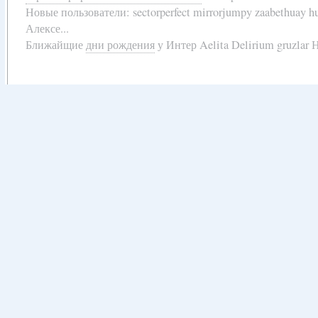
Новые пользователи:
sectorperfect mirrorjumpy zaabethuay 
Алексе...
Ближайщие
дни рождения
у
Интер Aelita Delirium gruzlar Н