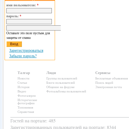
имя пользователя:
*
пароль:
*
Оставьте это поле пустым для
защиты от спама
Зарегистрироваться
Забыли пароль?
Талгар
Люди
Сервисы
Новости
Группы пользователей
Бесплатные объявления
Статьи
Блоги пользователей
Поиск людей
История
Общение на форуме
Электронная почта
Видео
Фотоальбомы пользователей
Фотогалереи
Исторические
фотографии
Топонимия
Справочная
Гостей на портале: 485
Зарегистрированных пользователей
на портале: 8344